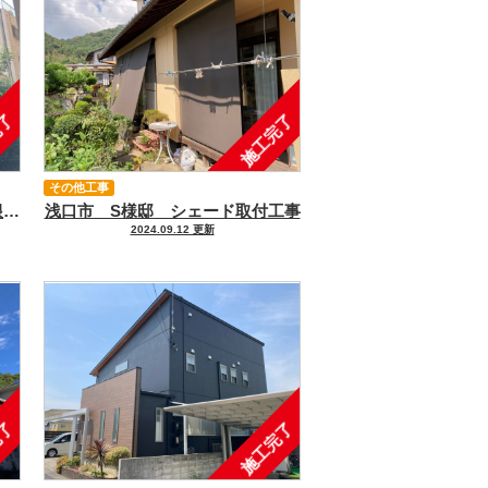
完了
施工完了
その他工事
福山市 Yビル 外壁塗装・屋根塗装・付帯部塗装・外壁一部解体・看板撤去・看板部下地改修工事
浅口市 S様邸 シェード取付工事
2024.09.12 更新
完了
施工完了