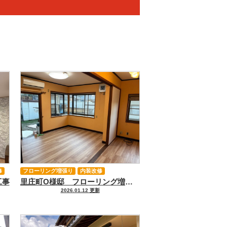
修
フローリング増張り
内装改修
工事
里庄町O様邸 フローリング増し張り・クロス改装工事
2026.01.12 更新