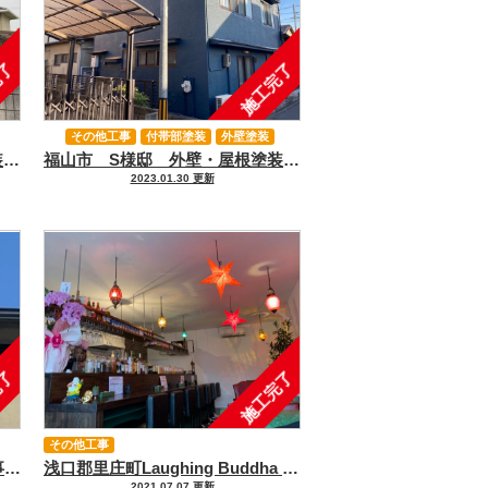
完了
施工完了
その他工事
付帯部塗装
外壁塗装
福山市 S様邸 外壁・屋根塗装・付帯部塗装・塀塗装・フラワーボックス取付・雨樋交換・破風交換工事
福山市 S様邸 外壁・屋根塗装・付帯部塗装・窓交換・庇交換・雨樋交換工事
屋根塗装
2023.01.30 更新
完了
施工完了
その他工事
浅口郡K様 雨樋修理・改修工事｜浅口市、里庄、笠岡市、井原市、鴨方の外壁塗装＆屋根塗装＆雨漏り専門店【アイペイント】
浅口郡里庄町Laughing Buddha Cafe様 の給排水設備工事｜浅口市、里庄、笠岡市、井原市、鴨方の外壁塗装＆屋根塗装＆雨漏り専門店【アイペイント】
2021.07.07 更新