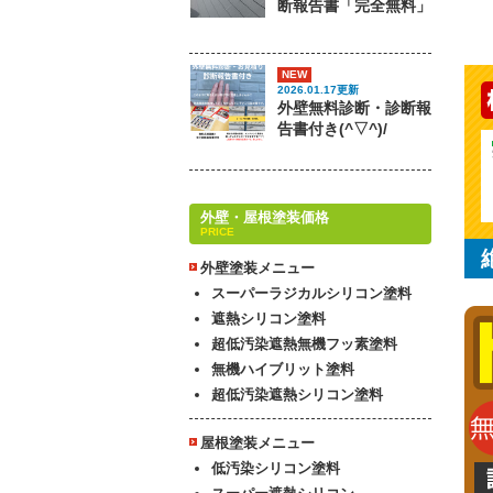
断報告書「完全無料」
NEW
2026.01.17更新
外壁無料診断・診断報
告書付き(^▽^)/
外壁・屋根塗装価格
PRICE
外壁塗装メニュー
スーパーラジカルシリコン塗料
遮熱シリコン塗料
超低汚染遮熱無機フッ素塗料
無機ハイブリット塗料
超低汚染遮熱シリコン塗料
屋根塗装メニュー
低汚染シリコン塗料