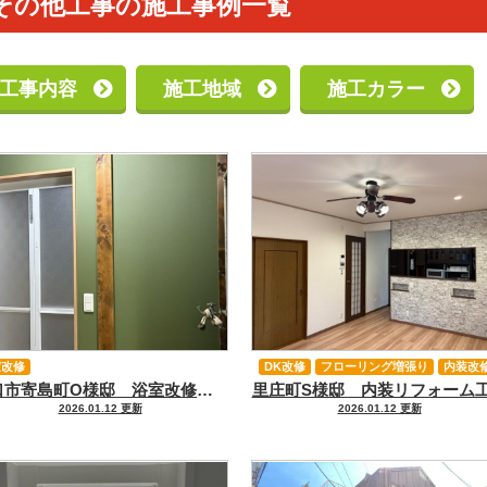
その他工事の施工事例一覧
工事内容
施工地域
施工カラー
室改修
DK改修
フローリング増張り
内装改
浅口市寄島町O様邸 浴室改修工事ユニットバスに変更！
里庄町S様邸 内装リフォーム
建具改修工事
2026.01.12 更新
2026.01.12 更新