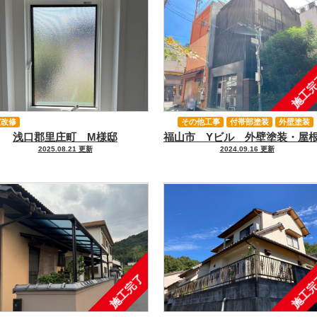
施工
室改修
その他工事
付帯部塗装
外壁塗装
浅口郡里庄町 M様邸
屋根塗装
2025.08.21 更新
2024.09.16 更新
施工完了
施工