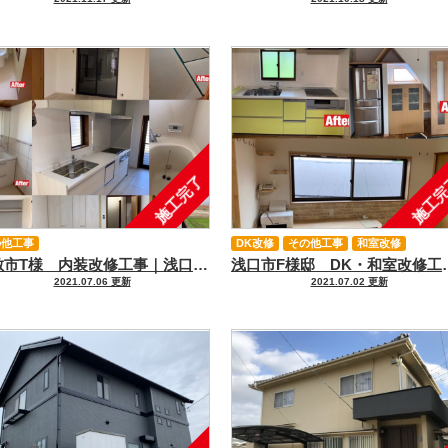
防水工事
雨漏り補修工事
施工完了
施工
の他工事
DK改修
その他工事
和室改修
倉敷市T様 内装改修工事｜浅口市、里庄、笠岡市、井原市、鴨方の外壁塗装＆屋根塗装＆雨漏り専門店【アイペイント】
浅口市F様邸 DK・和室改修工事｜浅口市、里庄
2021.07.06 更新
2021.07.02 更新