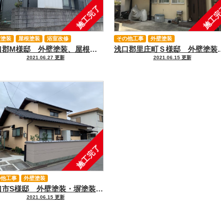
施工完了
施工
壁塗装
屋根塗装
浴室改修
その他工事
外壁塗装
浅口郡M様邸 外壁塗装、屋根塗装、浴室改修工事｜浅口市、里庄、笠岡市、井原市、鴨方の外壁塗装＆屋根塗装＆雨漏り専門店【アイペイント】
浅口郡里庄町Ｓ様邸 外壁塗装、ポーチ張替え、玄関ドア・窓カバー工法｜浅
2021.06.27 更新
2021.06.15 更新
施工完了
の他工事
外壁塗装
浅口市S様邸 外壁塗装・塀塗装｜浅口市、里庄、笠岡市、井原市、鴨方の外壁塗装＆屋根塗装＆雨漏り専門店【アイペイント】
2021.06.15 更新