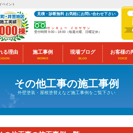
イペイント
見積・診断無料 お気軽にお問い合わせ下さい
サンキュー イロヤサン
受付時間 9:00～18:00（毎週火曜、日曜定休）
れる理由
施工事例
現場ブログ
お客様の
EASON
WORKS
BLOG
VOICE
その他工事の施工事例
外壁塗装・屋根塗替えなど施工事例をご覧下さい