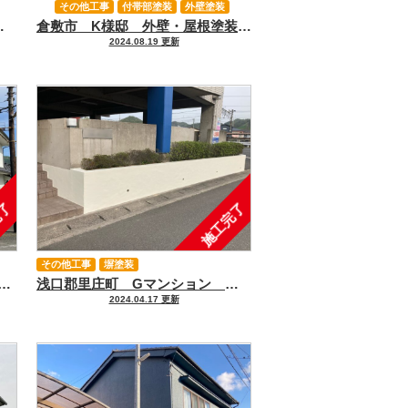
その他工事
付帯部塗装
外壁塗装
鼻隠し・軒天張替工事
倉敷市 K様邸 外壁・屋根塗装・付帯部塗装工事
屋根塗装
2024.08.19 更新
完了
施工完了
その他工事
塀塗装
様邸 外壁塗装・付帯部塗装・波板張替工事
浅口郡里庄町 Gマンション 花壇塀左官補修・塗装工事
2024.04.17 更新