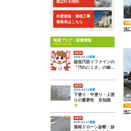
選ばれる理由
外壁塗装・屋根工事
価格表はこちら
外
現場ブログ・新着情報
STAFF BLOG
NEW
2026.03.13更新
超低汚染リファインの
「汚れにくさ」の秘...
NEW
2026.03.13更新
下塗り・中塗り・上塗
りの重要性 豆知識
そ
NEW
2026.01.17更新
屋根ドローン診断・診