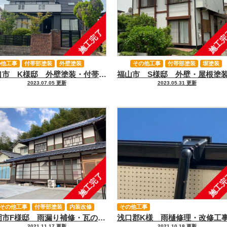
施工完了
施工
の他工事
付帯部塗装
外壁塗装
その他工事
付帯部塗装
塀塗装
浅口市 K様邸 外壁塗装・付帯部塗装・ポリカ張り替え工事
外壁塗装
屋根塗装
2023.07.05 更新
2023.05.31 更新
施工完了
施工
その他工事
付帯部塗装
内装改修
その他工事
笠岡市F様邸 雨漏り補修・瓦の葺き替え工事・外壁塗装工事｜浅口市、里庄、笠岡市、井原市、鴨方の外壁塗装＆屋根塗装＆雨漏り専門店【アイペイント】
壁塗装
屋根改修工事
瓦の葺き替え
2021.11.17 更新
2021.10.18 更新