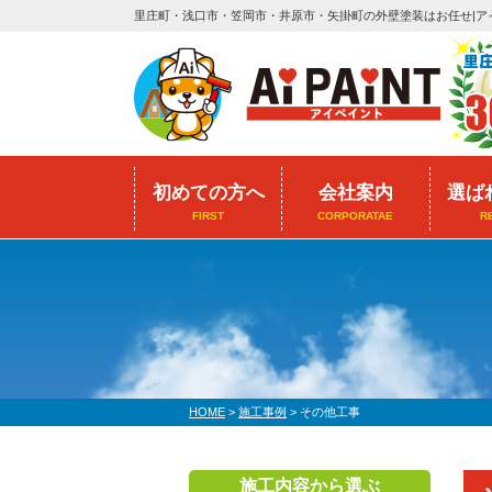
里庄町・浅口市・笠岡市・井原市・矢掛町の外壁塗装はお任せ|ア
初めての方へ
会社案内
選ば
FIRST
CORPORATAE
R
HOME
>
施工事例
>
その他工事
施工内容から選ぶ