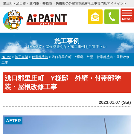
里庄町・浅口市・笠岡市・井原市・矢掛町の外壁塗装&屋根工事専門店アイペイント
MENU
施工事例
外壁塗装・屋根塗替えなど施工事例をご覧下さい
HOME
>
施工事例
>
付帯部塗装
>
浅口郡里庄町 Y様邸 外壁・付帯部塗装・屋根改修
工事
浅口郡里庄町 Y様邸 外壁・付帯部塗
装・屋根改修工事
2023.01.07 (Sat)
AFTER