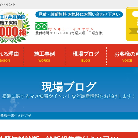
イペイント
見積・診断無料 お気軽にお問い合わせ下さい
サンキュー イロヤサン
受付時間 9:00～18:00（毎週火曜、日曜定休）
れる理由
施工事例
現場ブログ
お客様の
EASON
WORKS
BLOG
VOICE
現場ブログ
塗装に関するマメ知識やイベントなど最新情報をお届けします！
報告書付き(^▽^)/