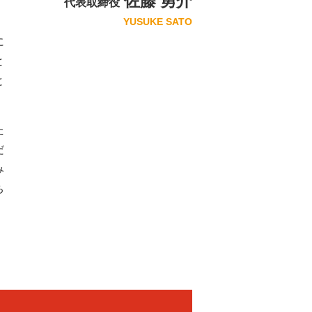
佐藤 勇介
代表取締役
、
YUSUKE SATO
に
と
と
た
だ
み
ち