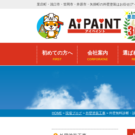
里庄町・浅口市・笠岡市・井原市・矢掛町の外壁塗装はお任せ|ア
初めての方へ
会社案内
選ば
FIRST
CORPORATAE
R
HOME
>
現場ブログ
>
外壁塗装工事
>
外壁無料診断・診断