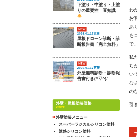
下塗り・中塗り・上塗
わ
りの重要性 豆知識
お
あ
NEW
2026.01.17更新
も
屋根ドローン診断・診
で
断報告書「完全無料」
私
NEW
ち
2026.01.17更新
外壁無料診断・診断報
い
告書付き(^▽^)/
な
の
外壁・屋根塗装価格
引
PRICE
外壁塗装メニュー
スーパーラジカルシリコン塗料
遮熱シリコン塗料