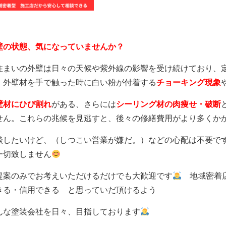
壁の状態、気になっていませんか？
住まいの外壁は日々の天候や紫外線の影響を受け続けており、
、外壁材を手で触った時に白い粉が付着する
チョーキング現象
壁材にひび割れ
がある、さらには
シーリング材の肉痩せ・破断
せん。これらの兆候を見逃すと、後々の修繕費用がより多くか
談したいけど、（しつこい営業が嫌だ。）などの心配は不要で
一切致しません
提案のみでお考えいただけるだけでも大歓迎です
地域密着店
きる・信用できる と思っていだ頂けるよう
んな塗装会社を日々、目指しております