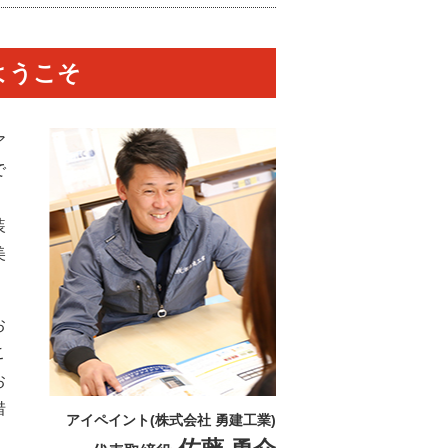
ようこそ
ア
で
装
美
お
こ
お
惜
アイペイント(株式会社 勇建工業)