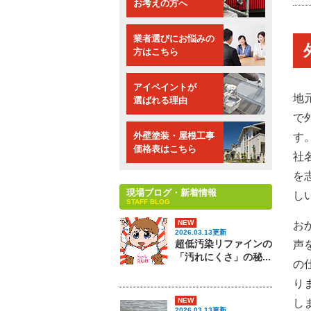
お考えの方へ
業者選びにお悩みの
方はこちら
アイペイントが
地
選ばれる理由
で
外壁塗装・屋根工事
す
価格表はこちら
社
を
現場ブログ・新着情報
し
STAFF BLOG
NEW
お
2026.03.13更新
超低汚染リファインの
声
「汚れにくさ」の秘...
の
り
NEW
し
2026.03.13更新