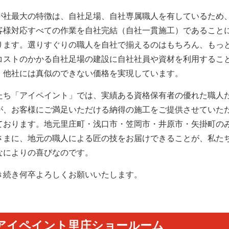
が社最大の特徴は、自社足場、自社専属職人を有しているため
客様対応すべての作業を自社完結（自社一貫施工）であること
ります。選りすぐりの職人を自社で揃えるのはもちろん、もっ
コストのかかる自社足場の建設に自社社員や資材を利用するこ
、他社には真似のできない価格を実現しています。
たち「アイペイント」では、実績ある資格保有者の優れた職人
が、お客様にご満足いただける納得の施工をご提供させていた
ております。地元里庄町・浅口市・笠岡市・井原市・矢掛町の
さまに、地元の職人による匠の技をお届けできることが、私た
なによりの喜びなのです。
き続き何卒よろしくお願いいたします。
アイペイント里庄ショールーム