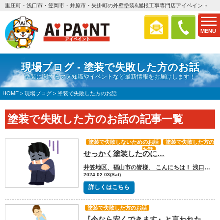
里庄町・浅口市・笠岡市・井原市・矢掛町の外壁塗装&屋根工事専門店アイペイント
MENU
現場ブログ - 塗装で失敗した方のお話
塗装に関するマメ知識やイベントなど最新情報をお届けします！
HOME
>
現場ブログ
>
塗装で失敗した方のお話
塗装で失敗した方のお話の記事一覧
塗装で失敗しないためのお話
塗装で失敗した方の
お話
せっかく塗装したのに…
井笠地区、福山市の皆様、 こんにちは！ 浅口市、里庄町、笠岡市、井原市、福山市、地域密着の外壁塗装＆屋根塗装＆雨漏り専門店【アイペイント】です！ 浅口市、里庄町、笠岡市、井原市、福山市を中心に、安くて品質が高い外壁塗装、屋根塗装、雨漏り工事を提供いたします。 いつもブログをお読みいただき、誠にありがとうございます！ 今日は、 お客様からのお問い合わせで多いお声を紹介します。 塗装で失敗した方のお話です。 【塗装をしたけど2～3年ではげてきた！】というお客様のご相談がありました(/ω＼) 実は塗料は塗る箇所や部材によって、下塗りの塗料や上塗りの塗料が違います！！なのでこのお客様のお家はこのような要因があった可能性があります。 きちんと塗れる部材の材質なのかを調べて、どんな工法がいいか入念に調べて、パッチテストを行うなどして施工しないといけません！ また、ほかの要因は施工不良(きちんと乾燥時間を守れたか、気温湿度を守れたのか、高圧洗浄・下地処理等の工程に不備はなかったかなど)があげられます。 せっかく塗装しても、こういったことになると嫌ですよね。 お家を守るため、綺麗にするために塗装をしたのに、 美観性は続かず数年で見た目がが悪く... ※現在、数多くの塗装業者がいます。 塗装専門店・個人・ハウスメーカー・リフォーム店・家電量販店・ホームセンターなど... 担当の方に塗装知識がないと、こういった事になる可能性があります。 そうならないように安心して任せられる、塗装専門店に頼むことをお勧めいたします。 アイペイントでは、そういった事にならないように現地調査時に入念にチェックして お客様のお家にあった、塗料や施工方法でプランを作成しご提案させていただきます。 ぜひアイペイントにお任せ下さい！！ 来店予約はこちらからどうぞ♪ フリーダイヤル 0120-15-1683(イコーイロヤサン) 〒719–0301 岡山県浅口郡里庄町里見3130 電話受付／9時～18時 WEB受付/24時間 定休日／火曜日・第2・4水曜日
2024.02.03(Sat)
詳しくはこちら
塗装で失敗した方のお話
『今なら安くできます』と言われた｜福山市、浅口市、里庄、笠岡市、井原市、鴨方の外壁塗装＆屋根塗装＆雨漏り専門店【アイペイント】