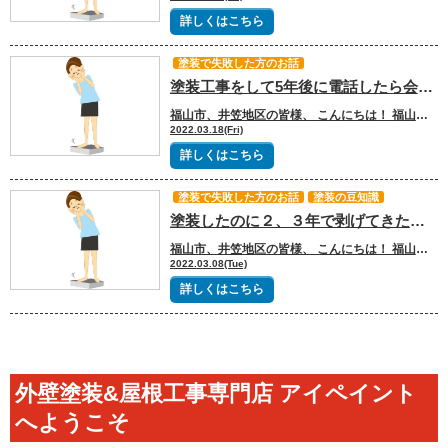
詳しくはこちら
塗装で失敗した方のお話
塗装工事をして5年後に電話したら会社がなくなっていた｜福山市、浅口市、里庄、笠岡市、井原市、鴨方の外壁塗装＆屋根塗装＆雨漏り専門店【アイペイント】
福山市、井笠地区の皆様、 こんにちは！ 福山市、浅口市、里庄、笠岡市、井原市、鴨方地域密着の外壁塗装＆屋根塗装＆雨漏り専門店【アイペイント】です！ 福山市、浅口市、里庄、笠岡市、井原市、鴨方を中心に、安くて品質が高い外壁塗装、屋根塗装、雨漏り工事を提供いたします。 いつもブログをお読みいただき、誠にありがとうございます！ 塗装をしたけど５年後に電話したら会社がなくなっていた！という人の話です(/ω＼) ５年前に塗装をしてもらい、外壁に膨れができていたので、まだ保証期間内で直してくれる だろうと思って塗装工事をしてくれた業者さんに電話をしたところ、電話が繋がらず、 調べると、会社が倒産してしまっていました。 少しだったので、塗装工事をして11年くらいしたときに 違う業者さんで塗装をしてもらいましたが、 保証期間内に会社が 無くなっているなんてことあるんだなと思いました。 営業マンや職人さんも感じよかったけど、どんな商品や工事でも今後は安心できる業 者に頼もうと思います。 建物をより長持ちさせるためには、建物が保護された状態を維持することが大切で塗装を行っただけでは十分ではありません。経年劣化や施工不良など様々な要因で塗膜は保護能力を失っていきます！ 今回のお話のように、工事直後はわからないけど、５年ほどで膨れがおきたなどで保障期間内なのに会社がなくなってしまったのはとても残念だったと思います。そうならないためにも、安心して任せられるような業者を選ばなければなりません。 アイペイントは外壁塗装・屋根塗装・雨漏り専門店です。 地元浅口市・笠岡市・浅口郡、井原市、小田郡、福山市を中心に地域密着で、多くの信頼と実績を 積み重ねてきた塗装のプロフェッショナル集団です。 わが社最大の特徴は、すべての作業を自社完結（自社一貫施工）であることにあります。選りすぐりの職人を自社で揃えるのはもちろん、もっともコストのかかる自社足場の建設に自社社員・自社専属職人や資材を利用することで、他社には真似のできない価格を実現しています。地域密着だからこそ実現できる適正価格で高品質な塗装をご提供いたします。 地元の職人による匠の技をお届けしできることがわが社の喜びであり、お客様からの笑顔がわが社の幸せでもあります。 誠心誠意対応させていただきます。 外壁塗装工事や屋根リフォーム工事でお悩みの方は 是非このご機会にアイペイントへお問合せ下さい(*^-^*) アイペイント店内のコロナ感染拡大防止のための対策はこちら 徹底的に対策しておりますので、安心してご来店ください！ 来店予約はこちらからどうぞ♪ フリーダイヤル 0120-15-1683(イコーイロヤサン) 〒719–0301 岡山県浅口郡里庄町里見3130 電話受付／9時～18時 WEB受付/24時間 定休日／火曜日
2022.03.18(Fri)
詳しくはこちら
塗装で失敗した方のお話
塗装の豆知識
塗装したのに２、３年で剥げてきた！｜福山市、浅口市、里庄、笠岡市、井原市、鴨方の外壁塗装＆屋根塗装＆雨漏り専門店【アイペイント】
福山市、井笠地区の皆様、 こんにちは！ 福山市、浅口市、里庄、笠岡市、井原市、鴨方地域密着の外壁塗装＆屋根塗装＆雨漏り専門店【アイペイント】です！ 福山市、浅口市、里庄、笠岡市、井原市、鴨方を中心に、安くて品質が高い外壁塗装、屋根塗装、雨漏り工事を提供いたします。 いつもブログをお読みいただき、誠にありがとうございます！ 今日は、 塗装で失敗した方のお話についてお話させていただきます。 塗装をしたけど2.3年ではげてきた！というお客様のご相談がありました(/ω＼) 実は塗料は塗る箇所や部材によって、下塗りの塗料や上塗りの塗料が違います！！なのでこのお客様のお家はこのような要因があった可能性があります。 きちんと塗れる部材の材質なのかを調べて、どんな工法がいいか入念に調べて、パッチテストを行うなどして施工すれば問題ありません。 また、ほかの要因は施工不良(きちんと乾燥時間を守れたか、気温湿度を守れたのか、高圧洗浄・下地処理等の工程に不備はなかったかなど)があげられます。 こういったことにならないように安心して任せられる会社に頼むことをお勧めいたします。 アイペイント店内のコロナ感染拡大防止のための対策はこちら 徹底的に対策しておりますので、安心してご来店ください！ アイペイントは外壁塗装・屋根塗装・雨漏り専門店です。 地元浅口市・笠岡市・浅口郡、井原市、小田郡、福山市を中心に地域密着で、多くの信頼と実績を 積み重ねてきた塗装のプロフェッショナル集団です。 わが社最大の特徴は、すべての作業を自社完結（自社一貫施工）であることにあります。選りすぐりの職人を自社で揃えるのはもちろん、もっともコストのかかる自社足場の建設に自社社員・自社専属職人や資材を利用することで、他社には真似のできない価格を実現しています。地域密着だからこそ実現できる適正価格で高品質な塗装をご提供いたします。 地元の職人による匠の技をお届けしできることがわが社の喜びであり、お客様からの笑顔がわが社の幸せでもあります。 誠心誠意対応させていただきます。 外壁塗装工事や屋根リフォーム工事でお悩みの方は 是非このご機会にアイペイントへお問合せ下さい(*^-^*) 来店予約はこちらからどうぞ♪ フリーダイヤル 0120-15-1683(イコーイロヤサン) 〒719–0301 岡山県浅口郡里庄町里見3130 電話受付／9時～18時 WEB受付/24時間 定休日／火曜日
2022.03.08(Tue)
詳しくはこちら
外壁塗装&屋根工事専門店 アイペイント
へようこそ