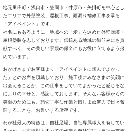
地元里庄町・浅口市・笠岡市・井原市・矢掛町を中心とし
たエリアで外壁塗装、屋根工事、雨漏り補修工事を承る
「アイペイント」です。
社名にもあるように、地域への「愛」を込めた外壁塗装・
屋根塗装を志しております。伝統ある地域の街並みにも貢
献すべく、その美しい景観の保全にもお役に立てるよう努
めています。
おかげさまでお客様より「アイペイントに頼んでよかっ
た」とのお声を頂戴しており、施工後にみなさまの笑顔に
出会えることが、この仕事をしていてよかったと感じるな
によりの幸せと、感謝しております。そんなお客様からの
笑顔のためにも、懇切丁寧な作業と惜しまぬ努力で日々奮
闘することを、お誓いする所存です。
わが社最大の特徴は、自社足場、自社専属職人を有してい
るため、お客様対応すべての作業を自社完結（自社一貫施