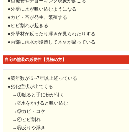
●色褪せやチョーキング現象が起こる
●外壁に水が吸い込むようになる
●カビ・苔が発生、繁殖する
●ヒビ割れが起きる
●外壁材が反ったり浮きが見られたりする
●内部に雨水が浸透して木材が腐っている
自宅の塗装の必要性【見極め方】
●築年数が５~7年以上経っている
●劣化症状が出てくる
→①触ると手に粉が付く
→➁水をかけると吸い込む
→③カビ・コケ
→④ヒビ割れ
→⑤反りや浮き