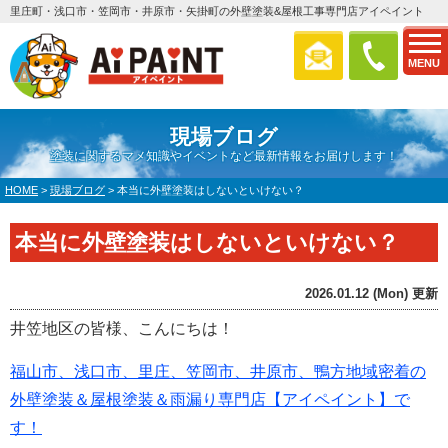
里庄町・浅口市・笠岡市・井原市・矢掛町の外壁塗装&屋根工事専門店アイペイント
MENU
現場ブログ
塗装に関するマメ知識やイベントなど最新情報をお届けします！
HOME
>
現場ブログ
>
本当に外壁塗装はしないといけない？
本当に外壁塗装はしないといけない？
2026.01.12 (Mon) 更新
井笠地区の皆様、こんにちは！
福山市、浅口市、里庄、笠岡市、井原市、鴨方地域密着の
外壁塗装＆屋根塗装＆雨漏り専門店【アイペイント】で
す！