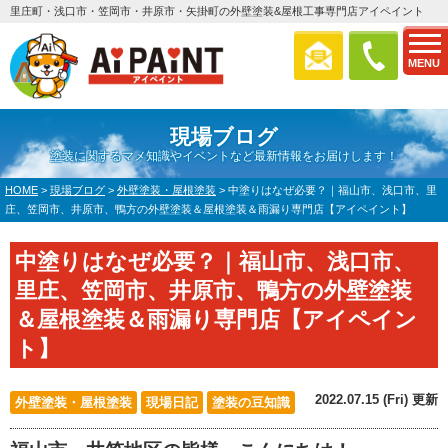
里庄町・浅口市・笠岡市・井原市・矢掛町の外壁塗装&屋根工事専門店アイペイント
MENU
現場ブログ
塗装に関するマメ知識やイベントなど最新情報をお届けします！
HOME
>
現場ブログ
>
外壁塗装・屋根塗装
>
中塗りはなぜ必要？｜福山市、浅口市、里
庄、笠岡市、井原市、鴨方の外壁塗装＆屋根塗装＆雨漏り専門店【アイペイント】
中塗りはなぜ必要？｜福山市、浅口市、
里庄、笠岡市、井原市、鴨方の外壁塗装
＆屋根塗装＆雨漏り専門店【アイペイン
ト】
2022.07.15 (Fri) 更新
外壁塗装・屋根塗装
現場日記
塗装の豆知識