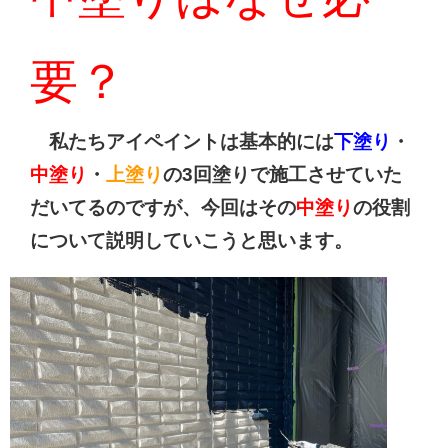
要？
私たちアイペイントは基本的には
下塗り
・
中塗り
・
上塗り
の3回塗りで施工させていた
だいてるのですが、今回はその
中塗り
の役割
について説明していこうと思います。