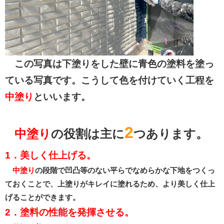
この写真は下塗りをした壁に青色の塗料を塗っ
ている写真です。こうして色を付けていく工程を
中塗り
といいます。
2
中塗り
の役割は主に
つあります。
1．美しく仕上げる。
中塗り
の段階で凹凸等のない平らでなめらかな下地をつくっ
ておくことで、上塗りがキレイに塗れるため、より美しく仕上
げることができます。
2．塗料の性能を発揮させる。