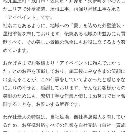
地元里庄町・浅口市・笠岡市・井原市・矢掛町を中心とし
たエリアで外壁塗装、屋根工事、雨漏り補修工事を承る
「アイペイント」です。
社名にもあるように、地域への「愛」を込めた外壁塗装・
屋根塗装を志しております。伝統ある地域の街並みにも貢
献すべく、その美しい景観の保全にもお役に立てるよう努
めています。
おかげさまでお客様より「アイペイントに頼んでよかっ
た」とのお声を頂戴しており、施工後にみなさまの笑顔に
出会えることが、この仕事をしていてよかったと感じるな
によりの幸せと、感謝しております。そんなお客様からの
笑顔のためにも、懇切丁寧な作業と惜しまぬ努力で日々奮
闘することを、お誓いする所存です。
わが社最大の特徴は、自社足場、自社専属職人を有してい
るため、お客様対応すべての作業を自社完結（自社一貫施