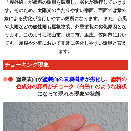
「赤外線」が塗料の樹脂を破壊し、劣化が進行していきま
す。そのため、太陽光の当たりやすい南面、西面では紫外
線による劣化が進行しやすい箇所になります。 また、台風
や大雨などの酸性雨も屋根塗装、外壁塗装の劣化原因とな
ります。このように福山市、浅口市、里庄、笠岡市におい
ても、屋根や外壁において非常に劣化しやすい環境と言え
ます。
チョーキング現象
塗装表面が
塗装面の表層樹脂が劣化
し、
塗料の
色成分の顔料がチョーク（白墨）のような粉状
になって現れる現象や状態。