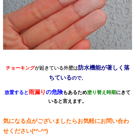
防水機能が著しく落
チョーキング
が起きている外壁は
ちている
ので、
雨漏り
の危険
放置すると
もあるため
塗り替え時期
にきて
いる
と言えます。
気になる点がございましたらお気軽にお問い合わ
せください(*^-^*)