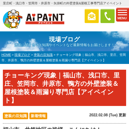
里庄町・浅口市・笠岡市・井原市・矢掛町の外壁塗装&屋根工事専門店アイペイント
MENU
現場ブログ
塗装に関するマメ知識やイベントなど最新情報をお届けします！
HOME
>
現場ブログ
>
塗装の豆知識
>
チョーキング現象｜福山市、浅口市、里庄、笠岡
市、井原市、鴨方の外壁塗装＆屋根塗装＆雨漏り専門店【アイペイント】
チョーキング現象｜福山市、浅口市、里
庄、笠岡市、井原市、鴨方の外壁塗装＆
屋根塗装＆雨漏り専門店【アイペイン
ト】
2022.02.08 (Tue) 更新
塗装の豆知識
新着情報