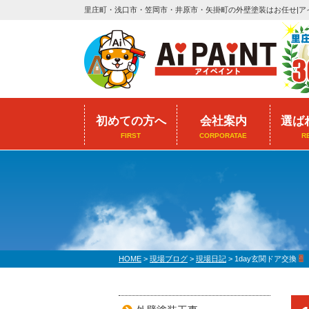
里庄町・浅口市・笠岡市・井原市・矢掛町の外壁塗装はお任せ|ア
初めての方へ
会社案内
選ば
FIRST
CORPORATAE
R
HOME
>
現場ブログ
>
現場日記
>
1day玄関ドア交換