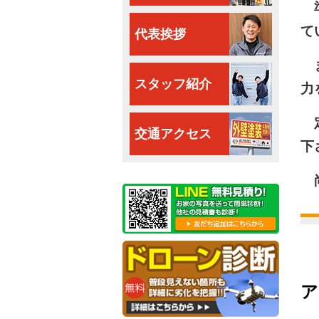
準
て
代表挨拶
ま
スタッフ紹介
力
定
交通アクセス
下
尚
ア