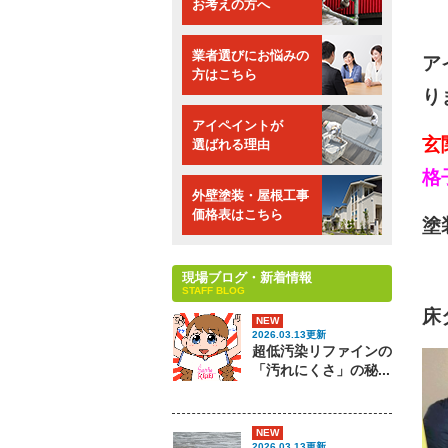
お考えの方へ
業者選びにお悩みの
ア
方はこちら
り
アイペイントが
玄
選ばれる理由
格
外壁塗装・屋根工事
価格表はこちら
塗
現場ブログ・新着情報
STAFF BLOG
床
NEW
2026.03.13更新
超低汚染リファインの
「汚れにくさ」の秘...
NEW
2026.03.13更新