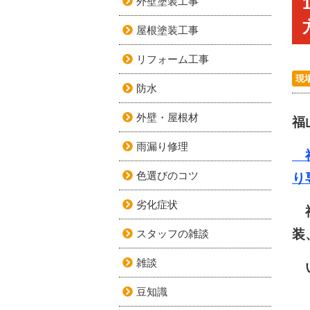
外壁塗装工事
屋根塗装工事
リフォーム工事
現
防水
外壁・屋根材
福
雨漏り修理
福
色選びのコツ
り
劣化症状
福
装
スタッフの雑談
雑談
い
豆知識