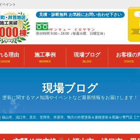
イペイント
見積・診断無料 お気軽にお問い合わせ下さい
サンキュー イロヤサン
受付時間 9:00～18:00（毎週火曜、日曜定休）
れる理由
施工事例
現場ブログ
お客様の
EASON
WORKS
BLOG
VOICE
現場ブログ
塗装に関するマメ知識やイベントなど最新情報をお届けします！
｜福山市、浅口市、里庄、笠岡市、井原市、鴨方の外壁塗装＆屋根塗装＆雨漏り専門店【ア