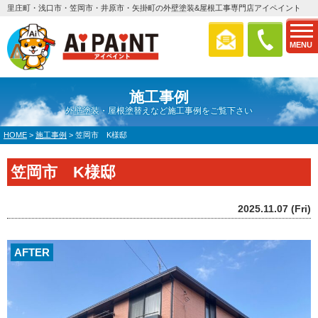
里庄町・浅口市・笠岡市・井原市・矢掛町の外壁塗装&屋根工事専門店アイペイント
MENU
施工事例
外壁塗装・屋根塗替えなど施工事例をご覧下さい
HOME
>
施工事例
>
笠岡市 K様邸
笠岡市 K様邸
2025.11.07 (Fri)
AFTER