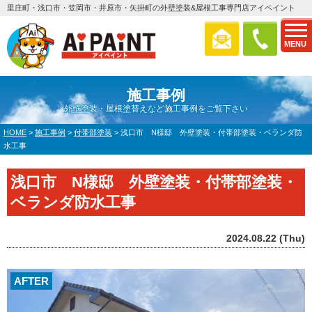
里庄町・浅口市・笠岡市・井原市・矢掛町の外壁塗装&屋根工事専門店アイペイント
MENU
施工事例
外壁塗装・屋根塗替えなど施工事例をご覧下さい
HOME
>
施工事例
>
付帯部塗装
>
浅口市 N様邸 外壁塗装・付帯部塗装・ベランダ防
水工事
浅口市 N様邸 外壁塗装・付帯部塗装・
ベランダ防水工事
2024.08.22 (Thu)
AFTER