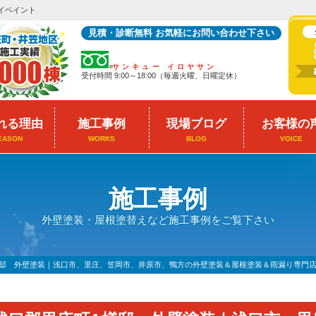
イペイント
見積・診断無料 お気軽にお問い合わせ下さい
サンキュー イロヤサン
受付時間 9:00～18:00（毎週火曜、日曜定休）
れる理由
施工事例
現場ブログ
お客様の
EASON
WORKS
BLOG
VOICE
施工事例
外壁塗装・屋根塗替えなど施工事例をご覧下さい
様邸 外壁塗装｜浅口市、里庄、笠岡市、井原市、鴨方の外壁塗装＆屋根塗装＆雨漏り専門