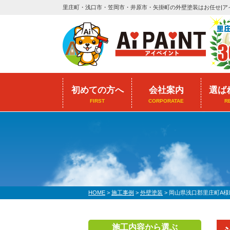
里庄町・浅口市・笠岡市・井原市・矢掛町の外壁塗装はお任せ|ア
初めての方へ
会社案内
選ば
FIRST
CORPORATAE
R
HOME
>
施工事例
>
外壁塗装
>
岡山県浅口郡里庄町A
施工内容から選ぶ