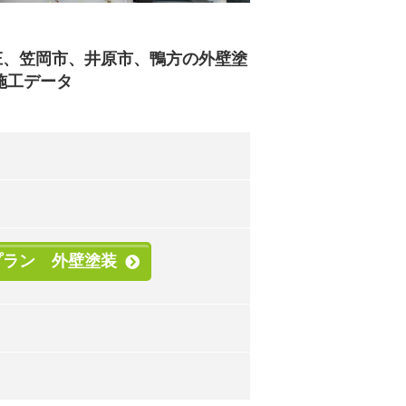
庄、笠岡市、井原市、鴨方の外壁塗
施工データ
プラン 外壁塗装