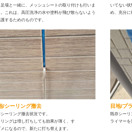
。足場と一緒に、メッシュシートの取り付けも行いま
いてない状
た。これは、高圧洗浄の水や塗料が飛び散らないよう
め、充分に
保護するためのものです。
地/シーリング撤去
目地/プ
存シーリング撤去状況です。
既存シーリ
ーリングは増し打ちしても効果が薄く、す
ライマーを
ダメになるので、新たに打ち替えます。