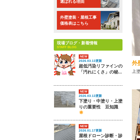
選ばれる理由
外壁塗装・屋根工事
価格表はこちら
現場ブログ・新着情報
STAFF BLOG
NEW
2026.03.13更新
外
超低汚染リファインの
上
「汚れにくさ」の秘...
NEW
2026.03.13更新
下塗り・中塗り・上塗
りの重要性 豆知識
NEW
2026.01.17更新
屋根ドローン診断・診