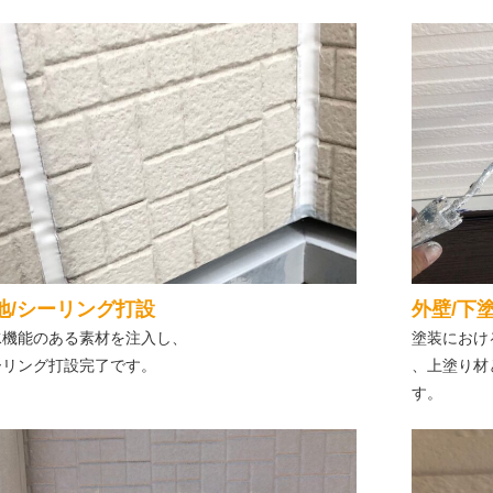
地/シーリング打設
外壁/下
水機能のある素材を注入し、
塗装におけ
ーリング打設完了です。
、上塗り材
す。