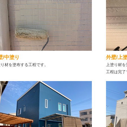
壁/中塗り
外壁/上
塗り材を塗布する工程です。
上塗り材を
工程は完了