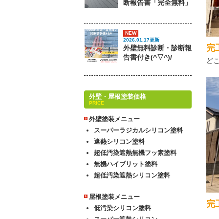
断報告書「完全無料」
NEW
2026.01.17更新
完
外壁無料診断・診断報
告書付き(^▽^)/
ど
外壁・屋根塗装価格
PRICE
外壁塗装メニュー
スーパーラジカルシリコン塗料
遮熱シリコン塗料
超低汚染遮熱無機フッ素塗料
無機ハイブリット塗料
超低汚染遮熱シリコン塗料
屋根塗装メニュー
完
低汚染シリコン塗料