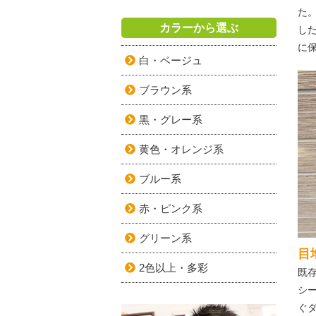
た
カラーから選ぶ
し
に
白・ベージュ
ブラウン系
黒・グレー系
黄色・オレンジ系
ブルー系
赤・ピンク系
グリーン系
目
2色以上・多彩
既
シ
ぐ