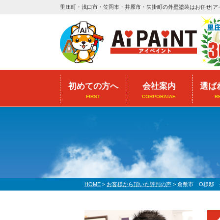
里庄町・浅口市・笠岡市・井原市・矢掛町の外壁塗装はお任せ|ア
初めての方へ
会社案内
選ば
FIRST
CORPORATAE
R
HOME
>
お客様から頂いた評判の声
>
倉敷市 O様邸 