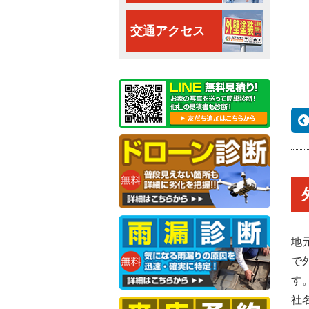
交通アクセス
地
で
す
社