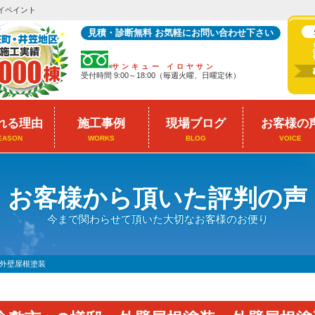
イペイント
見積・診断無料 お気軽にお問い合わせ下さい
サンキュー イロヤサン
受付時間 9:00～18:00（毎週火曜、日曜定休）
れる理由
施工事例
現場ブログ
お客様の
EASON
WORKS
BLOG
VOICE
お客様から頂いた評判の声
今まで関わらせて頂いた大切なお客様のお便り
外壁屋根塗装