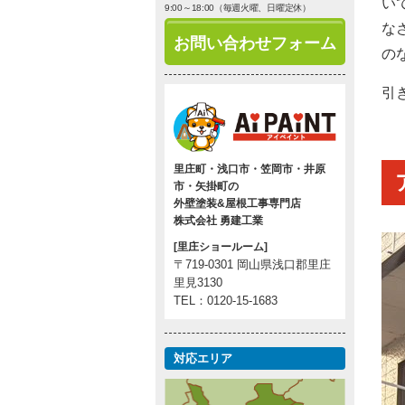
い
9:00～18:00（毎週火曜、日曜定休）
な
お問い合わせフォーム
の
引
里庄町・浅口市・笠岡市・井原
市・矢掛町の
外壁塗装&屋根工事専門店
株式会社 勇建工業
[里庄ショールーム]
〒719-0301 岡山県浅口郡里庄
里見3130
TEL：0120-15-1683
対応エリア