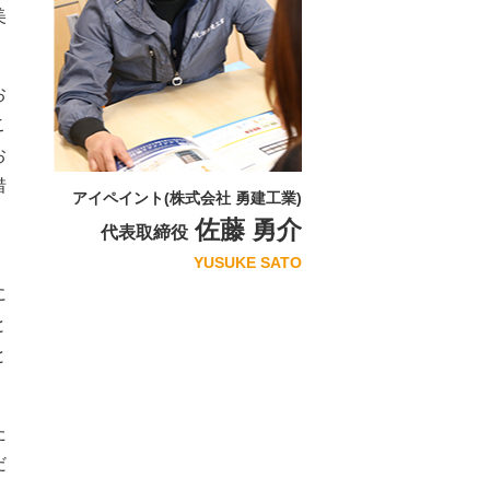
美
お
こ
お
惜
アイペイント(株式会社 勇建工業)
佐藤 勇介
代表取締役
、
YUSUKE SATO
に
と
と
た
だ