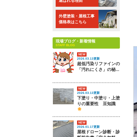
選ばれる理由
外壁塗装・屋根工事
価格表はこちら
現場ブログ・新着情報
STAFF BLOG
NEW
2026.03.13更新
超低汚染リファインの
「汚れにくさ」の秘...
NEW
2026.03.13更新
下塗り・中塗り・上塗
りの重要性 豆知識
NEW
2026.01.17更新
屋根ドローン診断・診