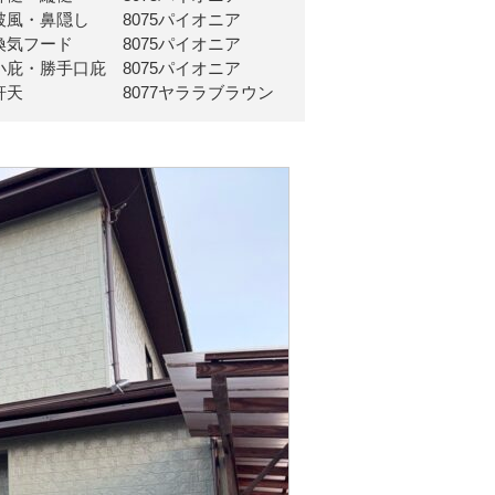
破風・鼻隠し 8075パイオニア
換気フード 8075パイオニア
小庇・勝手口庇 8075パイオニア
軒天 8077ヤララブラウン