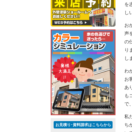
を
し
お
声
の
り
し
わ
お
あ
も
で
私
ち
お見積り･資料請求はこちらから