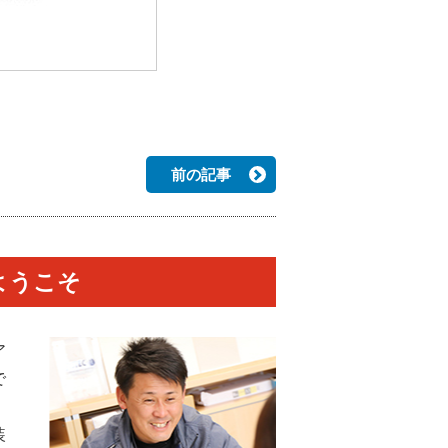
前の記事
ようこそ
ア
で
装