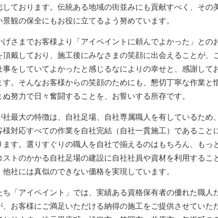
志しております。伝統ある地域の街並みにも貢献すべく、その
い景観の保全にもお役に立てるよう努めています。
かげさまでお客様より「アイペイントに頼んでよかった」との
を頂戴しており、施工後にみなさまの笑顔に出会えることが、
仕事をしていてよかったと感じるなによりの幸せと、感謝して
ます。そんなお客様からの笑顔のためにも、懇切丁寧な作業と
まぬ努力で日々奮闘することを、お誓いする所存です。
が社最大の特徴は、自社足場、自社専属職人を有しているため
客様対応すべての作業を自社完結（自社一貫施工）であること
ります。選りすぐりの職人を自社で揃えるのはもちろん、もっ
コストのかかる自社足場の建設に自社社員や資材を利用するこ
、他社には真似のできない価格を実現しています。
たち「アイペイント」では、実績ある資格保有者の優れた職人
が、お客様にご満足いただける納得の施工をご提供させていた