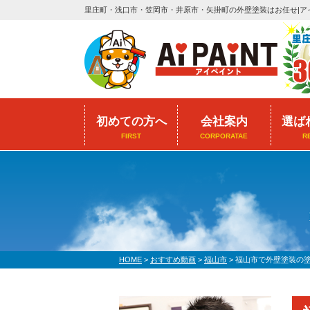
里庄町・浅口市・笠岡市・井原市・矢掛町の外壁塗装はお任せ|ア
初めての方へ
会社案内
選ば
FIRST
CORPORATAE
R
HOME
>
おすすめ動画
>
福山市
>
福山市で外壁塗装の