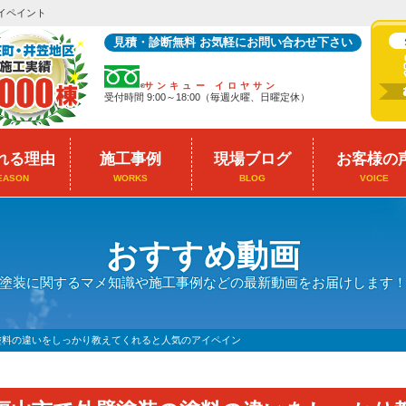
イペイント
見積・診断無料 お気軽にお問い合わせ下さい
サンキュー イロヤサン
受付時間 9:00～18:00（毎週火曜、日曜定休）
れる理由
施工事例
現場ブログ
お客様の
EASON
WORKS
BLOG
VOICE
おすすめ動画
塗装に関するマメ知識や施工事例などの最新動画をお届けします
塗料の違いをしっかり教えてくれると人気のアイペイン