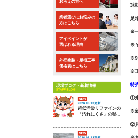
お考えの方へ
3
業者選びにお悩みの
足
方はこちら
※
アイペイントが
※
選ばれる理由
※
外壁塗装・屋根工事
価格表はこちら
※
特
現場ブログ・新着情報
STAFF BLOG
①
NEW
2026.03.13更新
超低汚染リファインの
※
「汚れにくさ」の秘...
②
NEW
※
2026.03.13更新