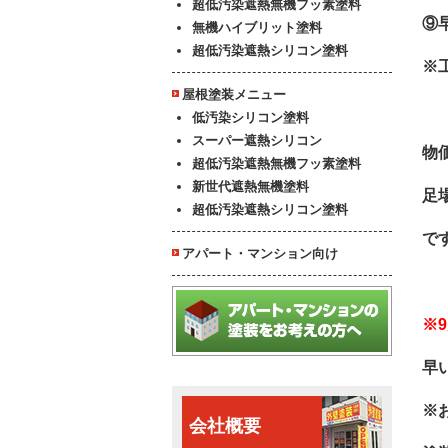
超低汚染遮熱無機フッ素塗料
⑨
無機ハイブリット塗料
超低汚染遮熱シリコン塗料
※
屋根塗装メニュー
低汚染シリコン塗料
スーパー遮熱シリコン
物
超低汚染遮熱無機フッ素塗料
新世代遮熱無機塗料
足
超低汚染遮熱シリコン塗料
で
アパート・マンション向け
※
早
※
会社概要