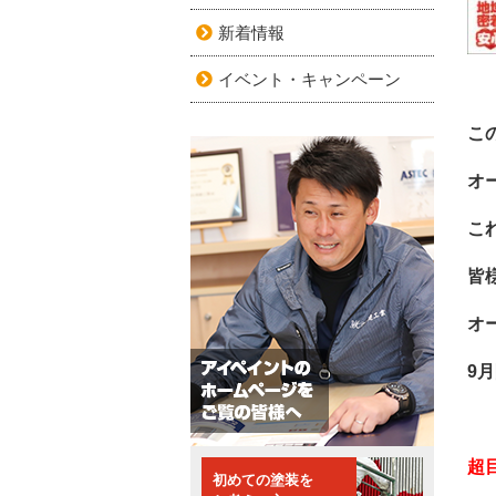
新着情報
イベント・キャンペーン
こ
オ
こ
皆
オ
9
超
初めての塗装を