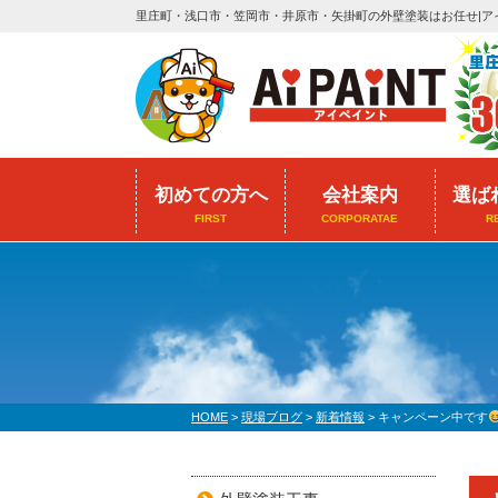
里庄町・浅口市・笠岡市・井原市・矢掛町の外壁塗装はお任せ|ア
初めての方へ
会社案内
選ば
FIRST
CORPORATAE
R
HOME
>
現場ブログ
>
新着情報
>
キャンペーン中です