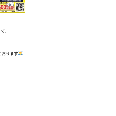
して、
ております