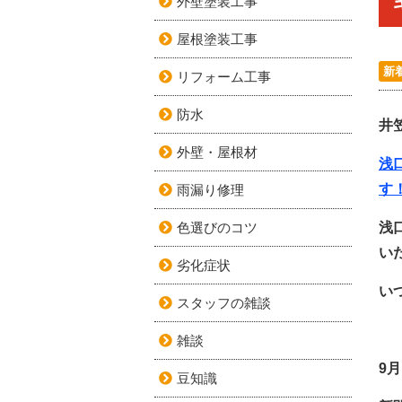
外壁塗装工事
屋根塗装工事
新
リフォーム工事
防水
井
外壁・屋根材
浅
す
雨漏り修理
色選びのコツ
浅
い
劣化症状
い
スタッフの雑談
雑談
9
豆知識