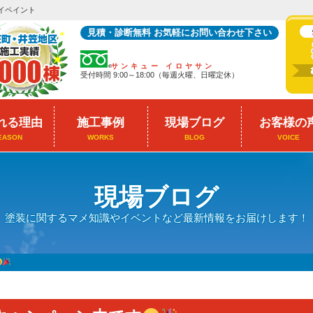
イペイント
見積・診断無料 お気軽にお問い合わせ下さい
サンキュー イロヤサン
受付時間 9:00～18:00（毎週火曜、日曜定休）
れる理由
施工事例
現場ブログ
お客様の
EASON
WORKS
BLOG
VOICE
現場ブログ
塗装に関するマメ知識やイベントなど最新情報をお届けします！