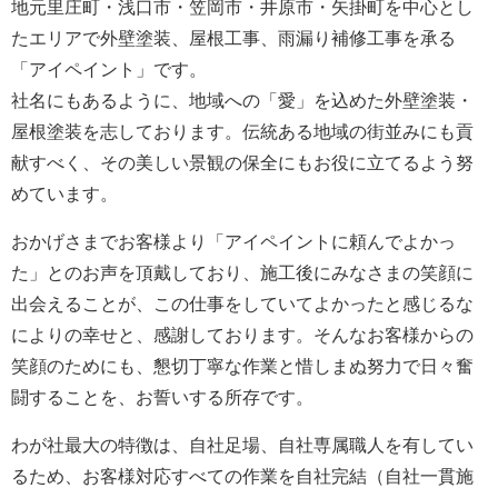
地元里庄町・浅口市・笠岡市・井原市・矢掛町を中心とし
たエリアで外壁塗装、屋根工事、雨漏り補修工事を承る
「アイペイント」です。
社名にもあるように、地域への「愛」を込めた外壁塗装・
屋根塗装を志しております。伝統ある地域の街並みにも貢
献すべく、その美しい景観の保全にもお役に立てるよう努
めています。
おかげさまでお客様より「アイペイントに頼んでよかっ
た」とのお声を頂戴しており、施工後にみなさまの笑顔に
出会えることが、この仕事をしていてよかったと感じるな
によりの幸せと、感謝しております。そんなお客様からの
笑顔のためにも、懇切丁寧な作業と惜しまぬ努力で日々奮
闘することを、お誓いする所存です。
わが社最大の特徴は、自社足場、自社専属職人を有してい
るため、お客様対応すべての作業を自社完結（自社一貫施