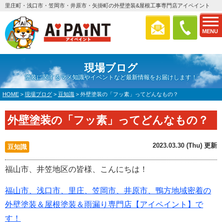
里庄町・浅口市・笠岡市・井原市・矢掛町の外壁塗装&屋根工事専門店アイペイント
MENU
現場ブログ
塗装に関するマメ知識やイベントなど最新情報をお届けします！
HOME
>
現場ブログ
>
豆知識
>
外壁塗装の「フッ素」ってどんなもの？
外壁塗装の「フッ素」ってどんなもの？
2023.03.30 (Thu) 更新
豆知識
福山市、井笠地区の皆様、こんにちは！
福山市、浅口市、里庄、笠岡市、井原市、鴨方地域密着の
外壁塗装＆屋根塗装＆雨漏り専門店【アイペイント】で
す！