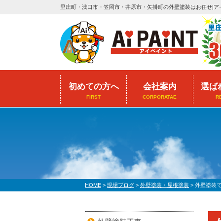
里庄町・浅口市・笠岡市・井原市・矢掛町の外壁塗装はお任せ|ア
初めての方へ
会社案内
選ば
FIRST
CORPORATAE
R
HOME
>
現場ブログ
>
外壁塗装・屋根塗装
>
外壁塗装