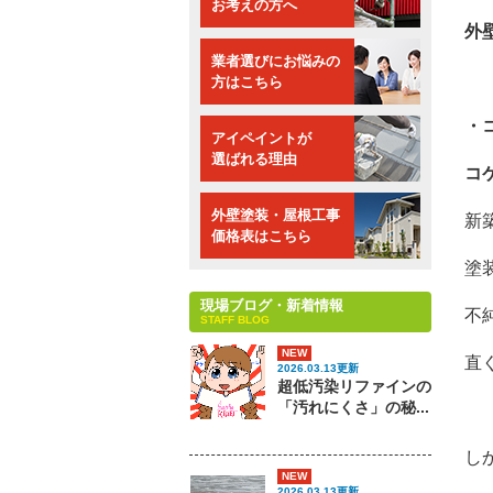
お考えの方へ
外
業者選びにお悩みの
方はこちら
・
アイペイントが
選ばれる理由
コ
外壁塗装・屋根工事
新
価格表はこちら
塗
現場ブログ・新着情報
不
STAFF BLOG
NEW
直
2026.03.13更新
超低汚染リファインの
「汚れにくさ」の秘...
し
NEW
2026.03.13更新