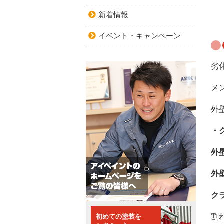
新着情報
イベント・キャンペーン
劣
メ
外
・
外
外
ク
割
初めての塗装を