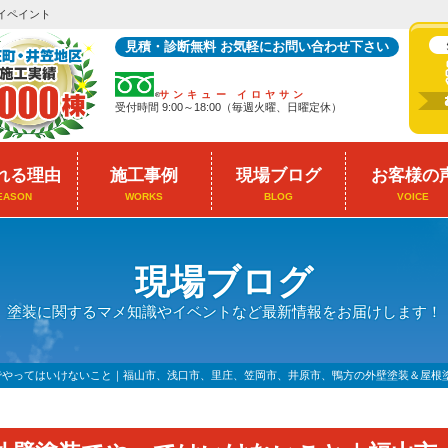
イペイント
見積・診断無料 お気軽にお問い合わせ下さい
サンキュー イロヤサン
受付時間 9:00～18:00（毎週火曜、日曜定休）
れる理由
施工事例
現場ブログ
お客様の
EASON
WORKS
BLOG
VOICE
現場ブログ
塗装に関するマメ知識やイベントなど最新情報をお届けします！
でやってはいけないこと｜福山市、浅口市、里庄、笠岡市、井原市、鴨方の外壁塗装＆屋根