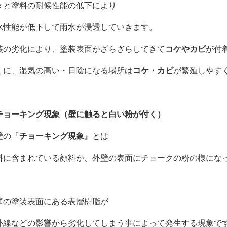
々と塗料の耐候性能の低下により
水性能が低下して雨水が浸透していきます。
装の劣化により、塗装表面がざらざらしてきて
コケやカビ
が付
くに、湿気の高い・日陰になる場所は
コケ・カビ
が繁殖しやす
チョーキング現象（壁に触ると白い粉が付く）
壁の『
チョーキング現象
』とは
料に含まれている顔料が、外壁の表面にチョークの粉の様にな
壁の塗装表面にある表層樹脂が
外線などの影響から劣化してしまう事によって発生する現象で