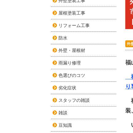
外壁塗装工事
屋根塗装工事
リフォーム工事
防水
外
外壁・屋根材
福
雨漏り修理
色選びのコツ
福
り
劣化症状
スタッフの雑談
福
装
雑談
い
豆知識