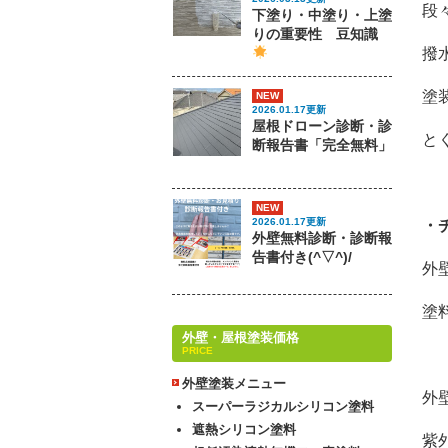
段
下塗り・中塗り・上塗
りの重要性 豆知識
撥
塗
NEW
2026.01.17更新
屋根ドローン診断・診
と
断報告書「完全無料」
NEW
2026.01.17更新
・
外壁無料診断・診断報
告書付き(^▽^)/
外
塗
外壁・屋根塗装価格
PRICE
外壁塗装メニュー
外
スーパーラジカルシリコン塗料
遮熱シリコン塗料
紫