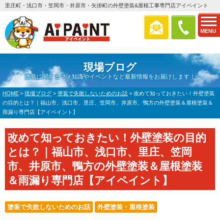
里庄町・浅口市・笠岡市・井原市・矢掛町の外壁塗装&屋根工事専門店アイペイント
MENU
現場ブログ
塗装に関するマメ知識やイベントなど最新情報をお届けします！
HOME
>
現場ブログ
>
塗装で失敗しないためのお話
>
改めて知っておきたい！外壁塗装
の目的とは？｜福山市、浅口市、里庄、笠岡市、井原市、鴨方の外壁塗装＆屋根塗装＆
雨漏り専門店【アイペイント】
改めて知っておきたい！外壁塗装の目的
とは？｜福山市、浅口市、里庄、笠岡
市、井原市、鴨方の外壁塗装＆屋根塗装
＆雨漏り専門店【アイペイント】
塗装で失敗しないためのお話
外壁塗装・屋根塗装