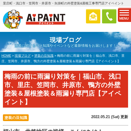
里庄町・浅口市・笠岡市・井原市・矢掛町の外壁塗装&屋根工事専門店アイペイント
MENU
現場ブログ
塗装に関するマメ知識やイベントなど最新情報をお届けします！
HOME
>
現場ブログ
>
塗装の豆知識
>
梅雨の前に雨漏り対策を｜福山市、浅口市、里
庄、笠岡市、井原市、鴨方の外壁塗装＆屋根塗装＆雨漏り専門店【アイペイント】
梅雨の前に雨漏り対策を｜福山市、浅口
市、里庄、笠岡市、井原市、鴨方の外壁
塗装＆屋根塗装＆雨漏り専門店【アイペ
イント】
2022.05.21 (Sat) 更新
塗装の豆知識