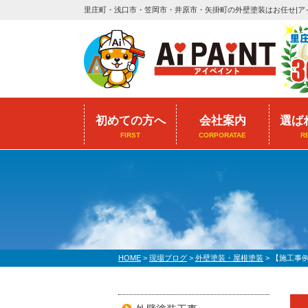
里庄町・浅口市・笠岡市・井原市・矢掛町の外壁塗装はお任せ|ア
初めての方へ
会社案内
選ば
FIRST
CORPORATAE
R
HOME
>
現場ブログ
>
外壁塗装・屋根塗装
>
【施工事