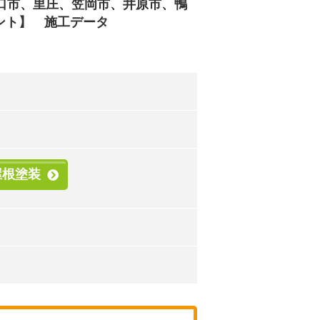
口市、里庄、笠岡市、井原市、鴨
ント】 施工データ
屋根塗装