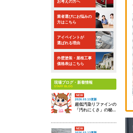
お考えの方へ
業者選びにお悩みの
方はこちら
アイペイントが
選ばれる理由
外壁塗装・屋根工事
価格表はこちら
現場ブログ・新着情報
STAFF BLOG
NEW
2026.03.13更新
超低汚染リファインの
「汚れにくさ」の秘...
NEW
2026.03.13更新