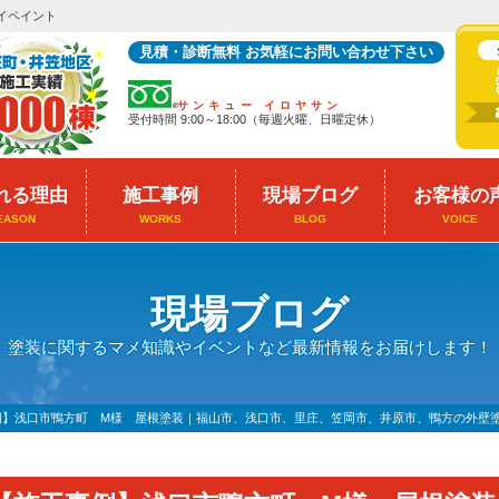
イペイント
見積・診断無料 お気軽にお問い合わせ下さい
サンキュー イロヤサン
受付時間 9:00～18:00（毎週火曜、日曜定休）
れる理由
施工事例
現場ブログ
お客様の
EASON
WORKS
BLOG
VOICE
現場ブログ
塗装に関するマメ知識やイベントなど最新情報をお届けします！
例】浅口市鴨方町 M様 屋根塗装｜福山市、浅口市、里庄、笠岡市、井原市、鴨方の外壁