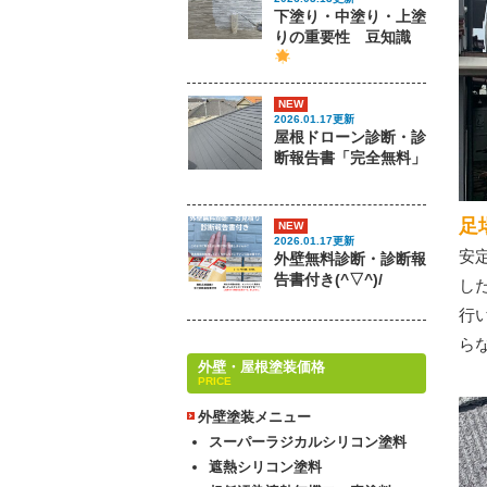
下塗り・中塗り・上塗
りの重要性 豆知識
NEW
2026.01.17更新
屋根ドローン診断・診
断報告書「完全無料」
足
NEW
2026.01.17更新
安
外壁無料診断・診断報
告書付き(^▽^)/
し
行
ら
外壁・屋根塗装価格
PRICE
外壁塗装メニュー
スーパーラジカルシリコン塗料
遮熱シリコン塗料