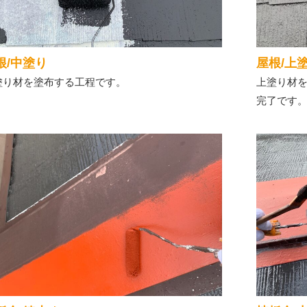
根/中塗り
屋根/上
塗り材を塗布する工程です。
上塗り材
完了です