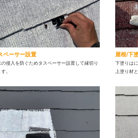
スペーサー設置
屋根/下
水の侵入を防ぐためタスペーサー設置して縁切り
下塗りは
ます。
上塗り材