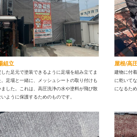
場組立
屋根/高
定した足元で塗装できるように足場を組み立てま
建物に付
た。足場と一緒に、メッシュシートの取り付けも
に乾いて
いました。これは、高圧洗浄の水や塗料が飛び散
になるた
ないように保護するためのものです。