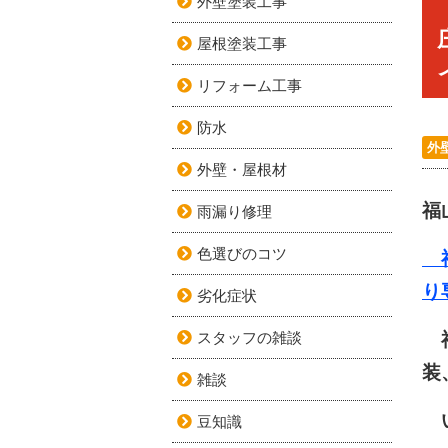
外壁塗装工事
屋根塗装工事
リフォーム工事
防水
外
外壁・屋根材
福
雨漏り修理
色選びのコツ
福
り
劣化症状
スタッフの雑談
福
装
雑談
い
豆知識