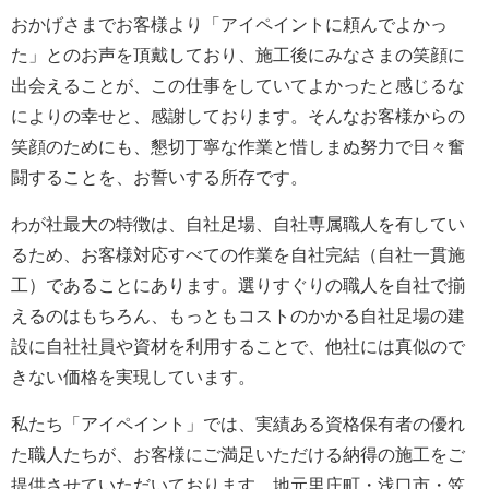
おかげさまでお客様より「アイペイントに頼んでよかっ
た」とのお声を頂戴しており、施工後にみなさまの笑顔に
出会えることが、この仕事をしていてよかったと感じるな
によりの幸せと、感謝しております。そんなお客様からの
笑顔のためにも、懇切丁寧な作業と惜しまぬ努力で日々奮
闘することを、お誓いする所存です。
わが社最大の特徴は、自社足場、自社専属職人を有してい
るため、お客様対応すべての作業を自社完結（自社一貫施
工）であることにあります。選りすぐりの職人を自社で揃
えるのはもちろん、もっともコストのかかる自社足場の建
設に自社社員や資材を利用することで、他社には真似ので
きない価格を実現しています。
私たち「アイペイント」では、実績ある資格保有者の優れ
た職人たちが、お客様にご満足いただける納得の施工をご
提供させていただいております。地元里庄町・浅口市・笠