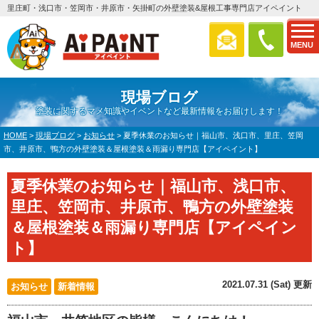
里庄町・浅口市・笠岡市・井原市・矢掛町の外壁塗装&屋根工事専門店アイペイント
MENU
現場ブログ
塗装に関するマメ知識やイベントなど最新情報をお届けします！
HOME
>
現場ブログ
>
お知らせ
>
夏季休業のお知らせ｜福山市、浅口市、里庄、笠岡
市、井原市、鴨方の外壁塗装＆屋根塗装＆雨漏り専門店【アイペイント】
夏季休業のお知らせ｜福山市、浅口市、
里庄、笠岡市、井原市、鴨方の外壁塗装
＆屋根塗装＆雨漏り専門店【アイペイン
ト】
2021.07.31 (Sat) 更新
お知らせ
新着情報