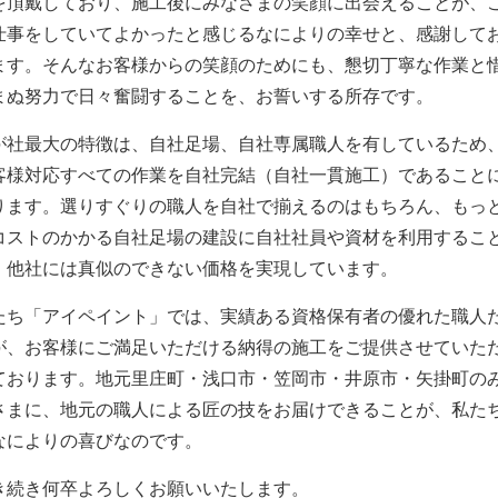
を頂戴しており、施工後にみなさまの笑顔に出会えることが、
仕事をしていてよかったと感じるなによりの幸せと、感謝して
ます。そんなお客様からの笑顔のためにも、懇切丁寧な作業と
まぬ努力で日々奮闘することを、お誓いする所存です。
が社最大の特徴は、自社足場、自社専属職人を有しているため
客様対応すべての作業を自社完結（自社一貫施工）であること
ります。選りすぐりの職人を自社で揃えるのはもちろん、もっ
コストのかかる自社足場の建設に自社社員や資材を利用するこ
、他社には真似のできない価格を実現しています。
たち「アイペイント」では、実績ある資格保有者の優れた職人
が、お客様にご満足いただける納得の施工をご提供させていた
ております。地元里庄町・浅口市・笠岡市・井原市・矢掛町の
さまに、地元の職人による匠の技をお届けできることが、私た
なによりの喜びなのです。
き続き何卒よろしくお願いいたします。