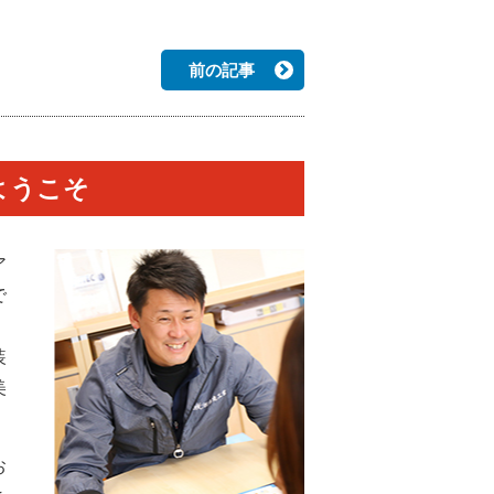
前の記事
ようこそ
ア
で
装
美
お