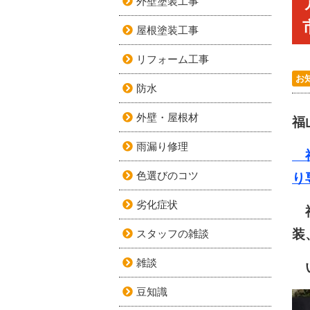
外壁塗装工事
屋根塗装工事
リフォーム工事
お
防水
外壁・屋根材
福
雨漏り修理
福
色選びのコツ
り
劣化症状
福
装
スタッフの雑談
雑談
い
豆知識