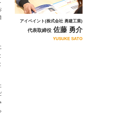
こ
お
惜
アイペイント(株式会社 勇建工業)
佐藤 勇介
代表取締役
、
YUSUKE SATO
に
と
と
た
だ
み
ち