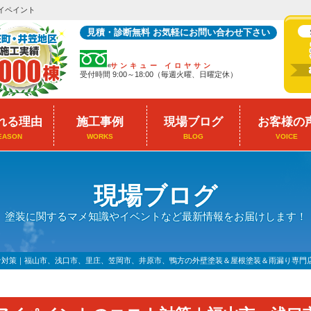
イペイント
見積・診断無料 お気軽にお問い合わせ下さい
サンキュー イロヤサン
受付時間 9:00～18:00（毎週火曜、日曜定休）
れる理由
施工事例
現場ブログ
お客様の
EASON
WORKS
BLOG
VOICE
現場ブログ
塗装に関するマメ知識やイベントなど最新情報をお届けします！
ナ対策｜福山市、浅口市、里庄、笠岡市、井原市、鴨方の外壁塗装＆屋根塗装＆雨漏り専門