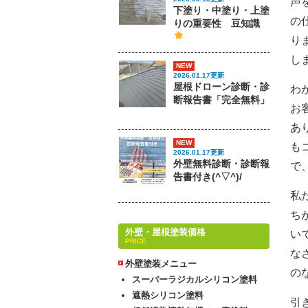
声
下塗り・中塗り・上塗
の
りの重要性 豆知識
り
し
NEW
2026.01.17更新
屋根ドローン診断・診
わ
断報告書「完全無料」
お
あ
NEW
も
2026.01.17更新
外壁無料診断・診断報
で
告書付き(^▽^)/
私
ち
外壁・屋根塗装価格
い
PRICE
な
外壁塗装メニュー
の
スーパーラジカルシリコン塗料
遮熱シリコン塗料
引