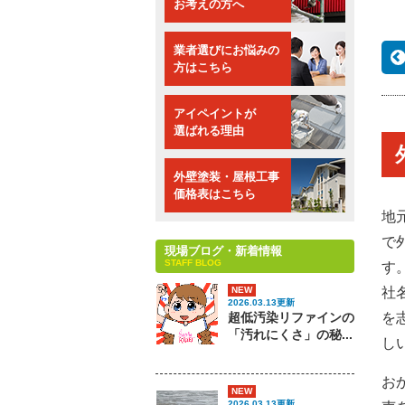
お考えの方へ
業者選びにお悩みの
方はこちら
アイペイントが
選ばれる理由
外壁塗装・屋根工事
価格表はこちら
地
で
現場ブログ・新着情報
STAFF BLOG
す
社
NEW
2026.03.13更新
を
超低汚染リファインの
「汚れにくさ」の秘...
し
お
NEW
2026.03.13更新