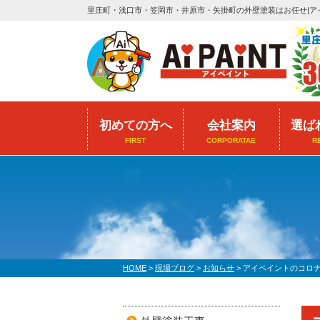
里庄町・浅口市・笠岡市・井原市・矢掛町の外壁塗装はお任せ|ア
初めての方へ
会社案内
選ば
FIRST
CORPORATAE
R
HOME
>
現場ブログ
>
お知らせ
>
アイペイントのコロ