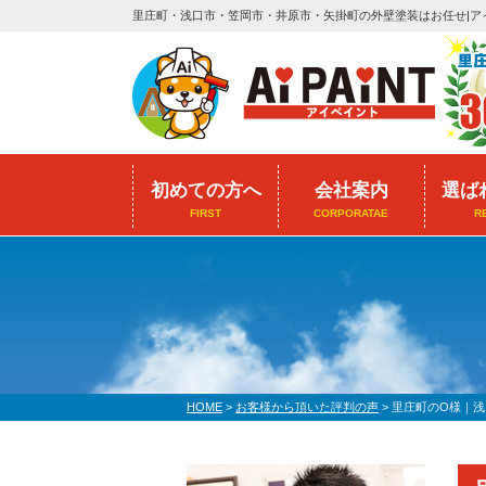
里庄町・浅口市・笠岡市・井原市・矢掛町の外壁塗装はお任せ|ア
初めての方へ
会社案内
選ば
FIRST
CORPORATAE
R
HOME
>
お客様から頂いた評判の声
>
里庄町のO様｜