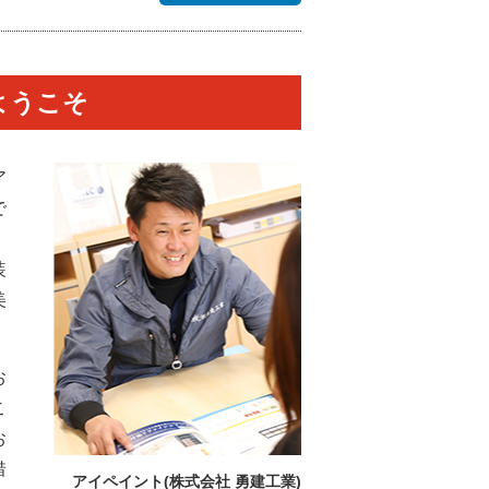
ようこそ
ア
で
装
美
お
こ
お
惜
アイペイント(株式会社 勇建工業)