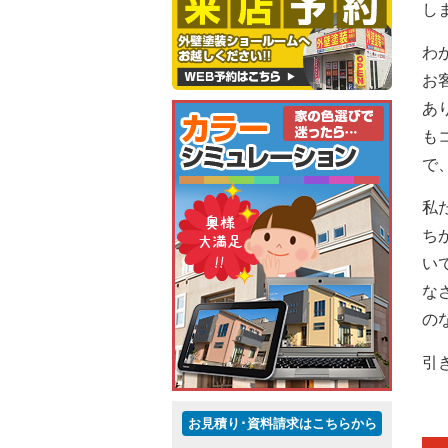
し
わ
お
あ
も
で
私
ち
い
な
の
引
お見積り･資料請求はこちらから