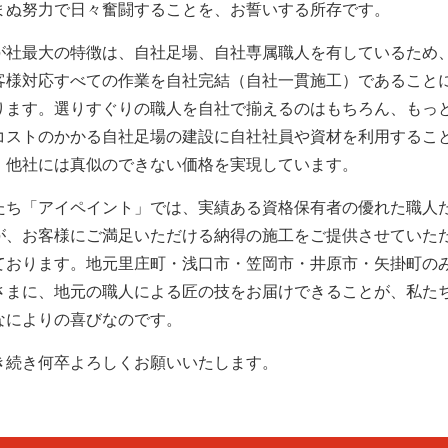
まぬ努力で日々奮闘することを、お誓いする所存です。
が社最大の特徴は、自社足場、自社専属職人を有しているため
客様対応すべての作業を自社完結（自社一貫施工）であること
ります。選りすぐりの職人を自社で揃えるのはもちろん、もっ
コストのかかる自社足場の建設に自社社員や資材を利用するこ
、他社には真似のできない価格を実現しています。
たち「アイペイント」では、実績ある資格保有者の優れた職人
が、お客様にご満足いただける納得の施工をご提供させていた
ております。地元里庄町・浅口市・笠岡市・井原市・矢掛町の
さまに、地元の職人による匠の技をお届けできることが、私た
なによりの喜びなのです。
き続き何卒よろしくお願いいたします。