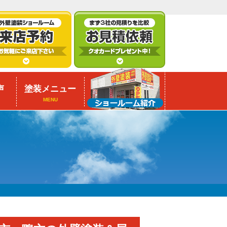
声
塗装メニュー
MENU
】