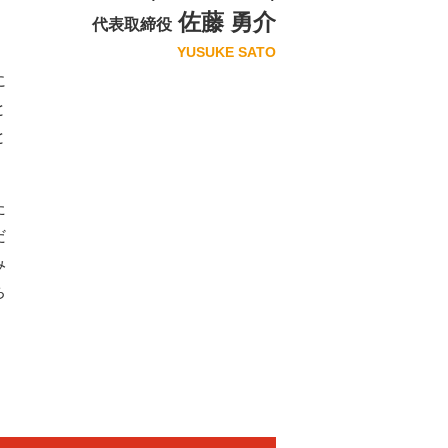
佐藤 勇介
代表取締役
、
YUSUKE SATO
に
と
と
た
だ
み
ち