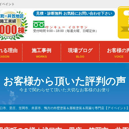
イペイント
見積・診断無料 お気軽にお問い合わせ下さい
サンキュー イロヤサン
受付時間 9:00～18:00（毎週火曜、日曜定休）
れる理由
施工事例
現場ブログ
お客様の
EASON
WORKS
BLOG
VOICE
お客様から頂いた評判の声
今まで関わらせて頂いた大切なお客様のお便り
浅口市、里庄、笠岡市、井原市、鴨方の外壁塗装＆屋根塗装＆雨漏り専門店【アイペイント