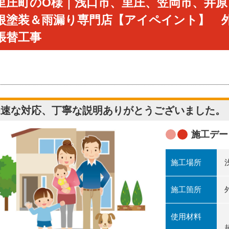
里庄町のO様｜浅口市、里庄、笠岡市、井原
根塗装＆雨漏り専門店【アイペイント】 
張替工事
迅速な対応、丁寧な説明ありがとうございました。
施工デー
施工場所
施工箇所
使用材料