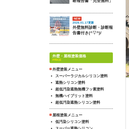
断報告書「完全無料」
NEW
2026.01.17更新
外壁無料診断・診断報
告書付き(^▽^)/
外壁・屋根塗装価格
PRICE
外壁塗装メニュー
スーパーラジカルシリコン塗料
遮熱シリコン塗料
超低汚染遮熱無機フッ素塗料
無機ハイブリット塗料
超低汚染遮熱シリコン塗料
屋根塗装メニュー
低汚染シリコン塗料
スーパー遮熱シリコン