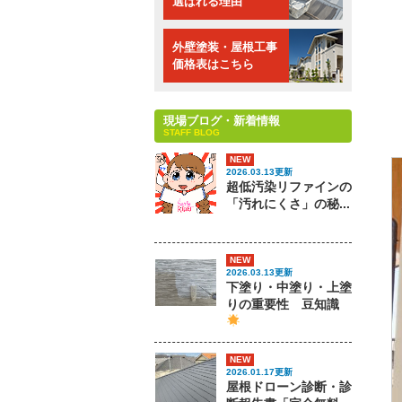
選ばれる理由
外壁塗装・屋根工事
価格表はこちら
現場ブログ・新着情報
STAFF BLOG
NEW
2026.03.13更新
超低汚染リファインの
「汚れにくさ」の秘...
NEW
2026.03.13更新
下塗り・中塗り・上塗
りの重要性 豆知識
NEW
2026.01.17更新
屋根ドローン診断・診