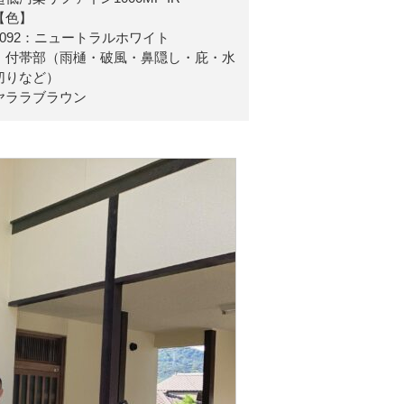
【色】
8092：ニュートラルホワイト
・付帯部（雨樋・破風・鼻隠し・庇・水
切りなど）
ヤララブラウン