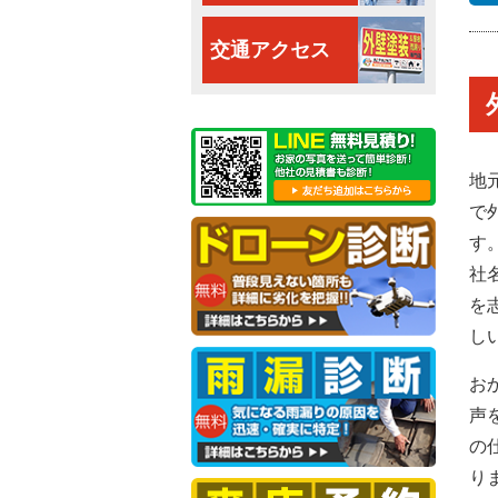
交通アクセス
地
で
す
社
を
し
お
声
の
り