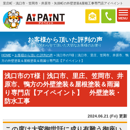
里庄町・浅口市・笠岡市・井原市・矢掛町の外壁塗装&屋根工事専門店アイペイント
MENU
お客様から頂いた評判の声
今まで関わらせて頂いた大切なお客様のお便り
HOME
>
お客様から頂いた評判の声
>
浅口市のT様｜浅口市、里庄、笠岡市、井原市、鴨
方の外壁塗装＆屋根塗装＆雨漏り専門店【アイペイント】
浅口市のT様｜浅口市、里庄、笠岡市、井
原市、鴨方の外壁塗装＆屋根塗装＆雨漏
り専門店【アイペイント】 外壁塗装・
防水工事
2024.06.21 (Fri) 更新
この度は大変御世話に成り有難う御座い