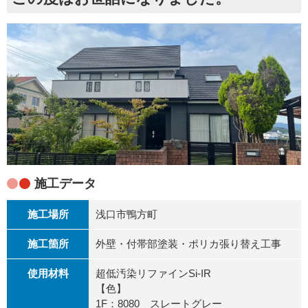
施工データ
施工場所
浅口市鴨方町
施工箇所
外壁・付帯部塗装・ポリカ張り替え工事
使用材料
超低汚染リファインSi-IR
【色】
1F：8080 スレートグレー