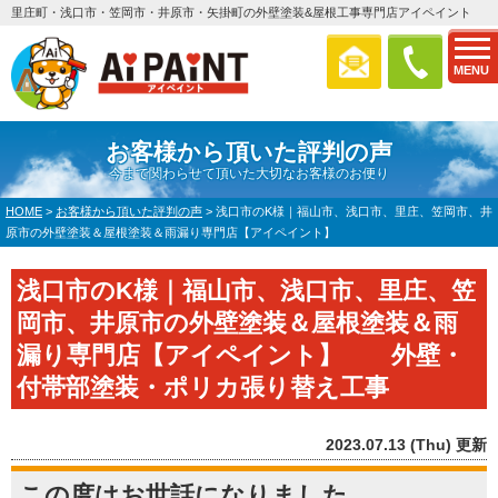
里庄町・浅口市・笠岡市・井原市・矢掛町の外壁塗装&屋根工事専門店アイペイント
MENU
お客様から頂いた評判の声
今まで関わらせて頂いた大切なお客様のお便り
HOME
>
お客様から頂いた評判の声
>
浅口市のK様｜福山市、浅口市、里庄、笠岡市、井
原市の外壁塗装＆屋根塗装＆雨漏り専門店【アイペイント】
浅口市のK様｜福山市、浅口市、里庄、笠
岡市、井原市の外壁塗装＆屋根塗装＆雨
漏り専門店【アイペイント】 外壁・
付帯部塗装・ポリカ張り替え工事
2023.07.13 (Thu) 更新
この度はお世話になりました。