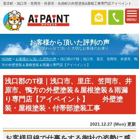
里庄町・浅口市・笠岡市・井原市・矢掛町の外壁塗装&屋根工事専門店アイペイント
MENU
お客様から頂いた評判の声
今まで関わらせて頂いた大切なお客様のお便り
HOME
>
お客様から頂いた評判の声
>
浅口郡のT様｜浅口市、里庄、笠岡市、井原市、鴨
方の外壁塗装＆屋根塗装＆雨漏り専門店【アイペイント】
浅口郡のT様｜浅口市、里庄、笠岡市、井
原市、鴨方の外壁塗装＆屋根塗装＆雨漏
り専門店【アイペイント】 外壁塗
装・屋根塗装・付帯部塗装工事
2021.12.27 (Mon) 更新
お客様目線で仕事をする御社の姿勢に感